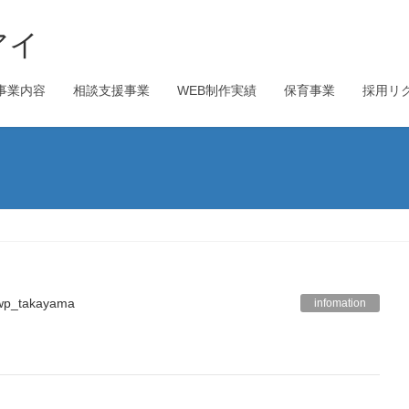
アイ
事業内容
相談支援事業
WEB制作実績
保育事業
採用リ
wp_takayama
infomation